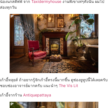
น้องนกสตัฟฟ์ จาก
Taxidermyhouse
งานพี่เขาเท่ๆทั้งนั้น ผมไป
ส่องทุกวัน
เก้าอี้หลุยส์ ถ้าอยากรู้จักเก้าอี้ทรงนี้มากขึ้น ดูช่องยูทูปนี้ได้เลยครับ
ชอบช่องอาจารย์มากครับ แนะนำๆ
The Vis Lit
เก้าอี้จากร้าน
Antiquepattaya