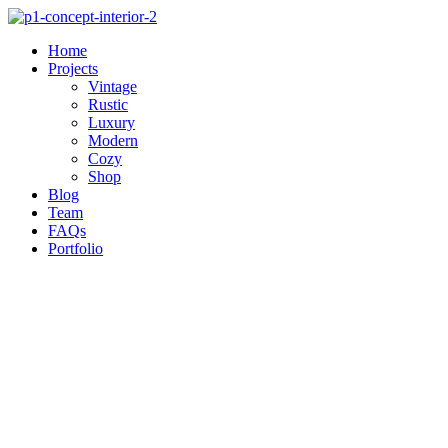
Skip
to
Home
content
Projects
Vintage
Rustic
Luxury
Modern
Cozy
Shop
Blog
Team
FAQs
Portfolio